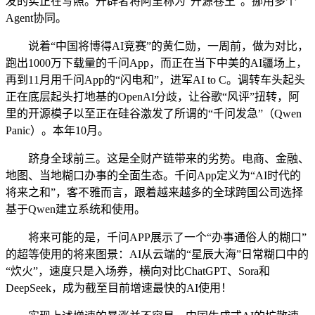
发的实正在写照。开辟者将阿里称为“开源卷王”。挪用多个
Agent协同。
说着“中国将博得AI竞赛”的黄仁勋，一周前，做为对比，
跑出1000万下载量的千问App，而正在当下中美的AI疆场上，
再到11月用千问App的“闪电和”，进军AI to C。调转车头起头
正在底层起头打地基的OpenAI分歧，让谷歌“风评”扭转，阿
里的开源模子以至正在硅谷激发了所谓的“千问发急”（Qwen
Panic）。本年10月。
跻身全球前三。这是全财产链带来的劣势。电商、金融、
地图、当地糊口办事的全面生态。千问App定义为“AI时代的
将来之和”，客不雅而言，跟着越来越多的全球跨国公司选择
基于Qwen建立系统和使用。
将来可能的是，千问APP展示了一个“办事通俗人的糊口”
的超等使用的将来图景：AI从云端的“星辰大海”日常糊口中的
“炊火”，速度只是入场券，横向对比ChatGPT、Sora和
DeepSeek，成为截至目前增速最快的AI使用！