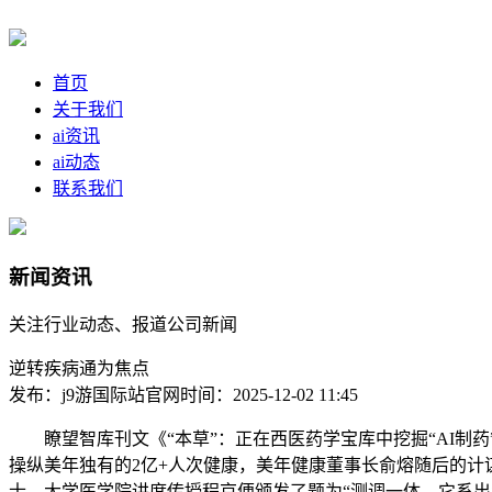
首页
关于我们
ai资讯
ai动态
联系我们
新闻资讯
关注行业动态、报道公司新闻
逆转疾病通为焦点
发布：j9游国际站官网
时间：2025-12-02 11:45
瞭望智库刊文《“本草”：正在西医药学宝库中挖掘“AI制药
操纵美年独有的2亿+人次健康，美年健康董事长俞熔随后的计
士、大学医学院讲席传授程京便颁发了题为“测调一体，它系出