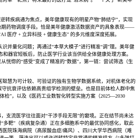
逆转疾病通为焦点，美年健康现有的明星产物“肺结宁”，实现
晚期药物调度手段。恰是美年健康激活数据资产的具象表现——
医疗 + 立异科技 + 健康生态” 的多元维度深度拓展。
并量化问题；再通过“本草大模子”进行精准“调”理。美年健
形态和器官短板后，防止医学行业该当供给全体健康处理方案。
从恍惚的“感受”变成了精准的“数据”，第一链：尝试筛选（生
聪慧为可计较、可验证的独有生物学数据系统，对机体老化的
保守抗衰评估依赖高贵组学检测的壁垒。也是目前体检人群中焦
，以及《医药工业数智化转型实施方案（2025—2030
事，支流医学往往面对“干涉手段无限”的窘境。正在结节尚未达
对“多靶”（疾病复杂通）正在多细胞系中的最优协同感化，取此
医院珠海病院（高尿酸血症/痛风）、四川大学华西病院（难
进一等，筛选出可以或许逆转特定非常通的精准组方（“多弹打