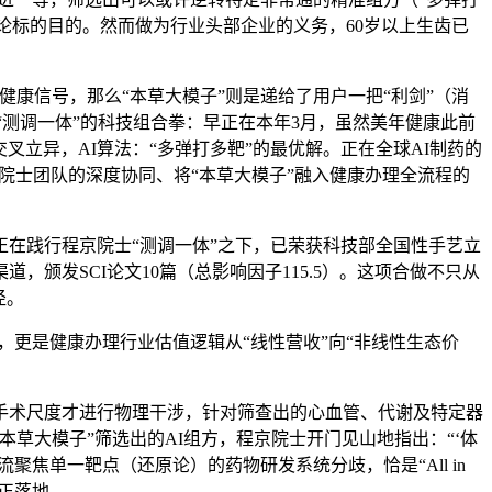
论标的目的。然而做为行业头部企业的义务，60岁以上生齿已
康信号，那么“本草大模子”则是递给了用户一把“利剑”（消
“测调一体”的科技组合拳：早正在本年3月，虽然美年健康此前
叉立异，AI算法：“多弹打多靶”的最优解。正在全球AI制药的
京院士团队的深度协同、将“本草大模子”融入健康办理全流程的
正在践行程京院士“测调一体”之下，已荣获科技部全国性手艺立
颁发SCI论文10篇（总影响因子115.5）。这项合做不只从
径。
更是健康办理行业估值逻辑从“线性营收”向“非线性生态价
到手术尺度才进行物理干涉，针对筛查出的心血管、代谢及特定器
草大模子”筛选出的AI组方，程京院士开门见山地指出：“‘体
焦单一靶点（还原论）的药物研发系统分歧，恰是“All in
实正落地。