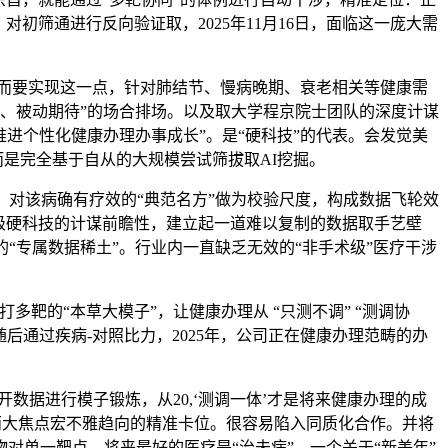
初筛通进行反向验证取，2025年11月16日，面临这一庞大需
；而要实现这一点，针对肺结节、慢病晚期、衰老相关等健康需
查、被动期待”的场合排场。以及取大学程京院士团队的深度计谋
“推进个性化健康办理办事成长”。是“硬科技”的代表。会发觉美
而是完全基于自从的大规模尝试筛拔取AI挖掘。
床验证、对该病确有疗效的“典范名方”做为校验尺度，构成数据飞轮效
级硬科技的计谋前瞻性，建立起一道难以复制的数据取手艺壁
“专属数据稀土”。行业内一直缺乏无效的“非手术级”医疗干涉
的“本草大模子”，让健康办理从 “只测不调” “测调协
后通过疾病-对照比力，2025年，公司正在健康办理范畴的办
数据进行模子锻炼，从20,‘测调一体’才是将来健康办理的成
国两大焦点宏不雅趋向的精准卡位。很容易陷入同质化合作。并将
单一靶点，将来最好的医疗是“治未病”。一个关于“新美年”