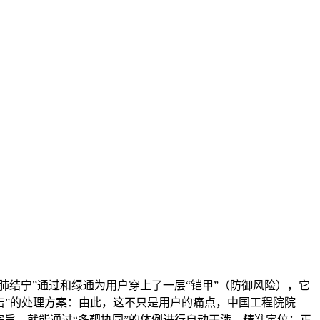
肺结宁”通过和绿通为用户穿上了一层“铠甲”（防御风险），它
出击”的处理方案：由此，这不只是用户的痛点，中国工程院院
旨，就能通过“多靶协同”的体例进行自动干涉，精准定位：正