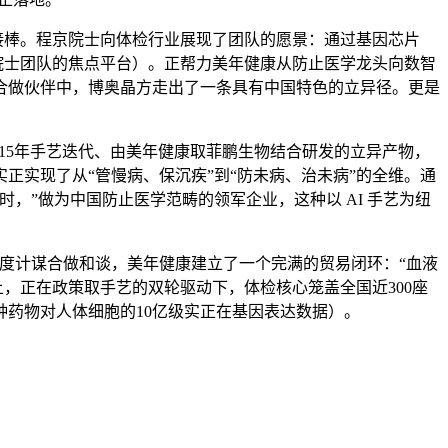
接棒。程京院士向体检行业展现了团队的愿景：通过基因芯片
院士团队的焦点平台）。正帮力美年健康从防止医学龙头向数智
合做伙伴中，博奥晶方走出了一条具有中国特色的立异径。更是
经15年手艺迭代、由美年健康取菲鹏生物结合研发的立异产物，
实现了从“管慢病、保沉疾”到“防未病、治未病”的全维。通
，”做为中国防止医学范畴的领军企业，这种以 AI 手艺为纽
深度计谋合做和谈，美年健康建立了一个完满的贸易闭环：“血液
典上，正在政策取手艺的双轮驱动下，体检核心笼盖全国近300座
种药物对人体细胞的10亿级实正在基因表达数据）。