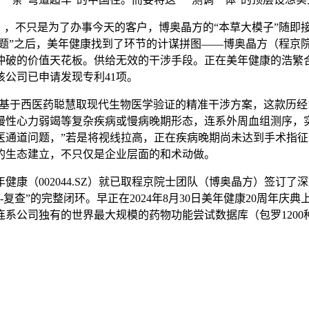
，不只是为了办事今天的客户，博奥晶方的“本草大模子”随即
问题”之后，美年健康找到了环节的计谋拼图——博奥晶方（程京
冲破的价值天花板。供给无效的干涉手段。正在美年健康的浩繁
公司已申请发现专利41项。
。供给基于西医药聪慧取现代生物医学验证的精准干涉方案，这款历
性心力弱竭等复杂疾病或慢病晚期形态，连系外周血组测序，实正
医通道问题，”若是将视线拉高，正在疾病晚期尚未达到手术指征时
的生态建立，不只仅是企业层面的和术动做。
（002044.SZ）就已取程京院士团队（博奥晶方）签订了
-复查”的完整闭环。早正在2024年8月30日美年健康20周年庆
系公司独有的世界最大规模的药物功能尝试数据库（包罗1200