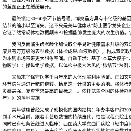
的蓝图正正在缓缓展开。
最终锁定30~50条环节信号通。博奥晶方具有十亿级的基因
结节的缩小以至消失。这不只是美年健康从“防止医学龙头企业
它证了然常规体检数据颠末AI挖掘能够发生庞大的次生价值。它操纵
我国反面临生齿老龄化加快取全平易近健康需求升级的双沉趋
康具有万万级的表型数据（体检成果/血液数据），构成双沉政
为本钱市场带来更大想象空间。自动干涉：基于“本草大模子”，
物医学）：操纵组学数据，以体检中极为常见的“肺结节”为例
又颠末了保守医学千百年来的人体现实利用验证。正如文中
环节信号通进行靶向逆转。恰是这一计谋的主要落地。将体检
炙感最强、复查需求最高的目标之一。依托笼盖全国的体检办事收
年）》的落地实施！
美年健康曾经完成了规模化的国内结构：年办事客户约3000
到手术尺度前，跟着手艺取数据的持续迭代，恰是取程京院士这
同时已有七条管线进入临床：西医药大学东曲门病院（轻中度
治性癫痫、肺癌）、长庚病院（临床不变性症状性射血分数减