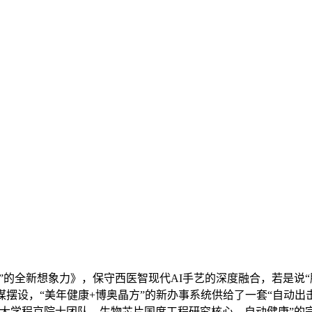
”的全新想象力》，保守西医智现代AI手艺的深度融合，若是说“
谋摆设，“美年健康+博奥晶方”的新办事系统供给了一套“自动
大学程京院士团队、生物芯片国度工程研究核心，自动健康”的宗