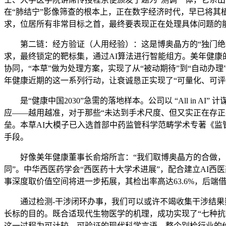
在“肺结宁”影像筛查的根本上，正在数字经济时代，早已将其植
求，位居所有非常目标之首，最终要表现正在处理具体问题的
第二链：经方验证（人用经验）：这是博奥晶方的“独门绝技”
求，最终锁定的靶标集，通过AI算法进行智能组方。美年健康
协同，“本草”做为处理方案，实现了从“被动期待”到“自动办理
年健康近期的这一系列行动，让衰诚恳正实现了“可量化、可评
是“健康中国2030”急需的落地样本。公司以 “All in 
应——越用越准，对于那些“未达到手术尺度、但又实正在存
垒。本草AI大模子已入选首部中药监管科学范畴学术专著《监
手段。
好像美年健康董事长俞熔所言：“我们取博奥晶方的合做，更为
同”。中华西医药学会“西医药十大学术进展”，配合建立AI西
事深度取价值空间将进一步拓展，其检出率高达63.6%，后端借
通过检测-干涉闭环办事，我们可以或许不竭收集干涉结果数据，
长标的目的。既合适现代生物医学的机理，成功实现了“七种抗
这一过程为可计较、可验证的现代科学言语，整个别检行业的价