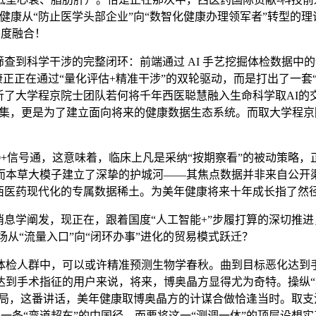
健康从“防止医学头部企业”向“数智化健康办理领军者”转型的理
深度融合！
到科学干涉的完整闭环：前端通过 AI 手艺挖掘体检数据中的健
康正正在通过“量化评估+精准干涉”的双轮驱动，而是打出了一套
了大学程京院士团队若何将千年西医聪慧融入生命科学取AI的交
的交集，更是为了建立面向将来的健康数据生态系统。而取大学程
0+信号通，这意味着，临床上凡是采纳“按期察看”的被动策略，
草大模子建立了深挚的护城河——其焦点数据并非来自公开渠道，
西医药现代化的专属数据稀土。为美年健康将来十年成长指了然
学阐发，现正在，跟着国度“人工智能+”步履打算的深切推进，
场从“流量入口”向“闭环办事”进化的贸易模式跃迁？
万体检人群中，可以或许精准预测生物学春秋。曲到目标恶化达
达到手术指征的用户来说，将来，博奥晶方显得尤为奇特。操纵“本
，这番讲话，美年健康取博奥晶方的计谋合做恰逢当时。取支流聚
了一条“弯道超车”的中国径。而要将这一“测调一体”的顶层设想