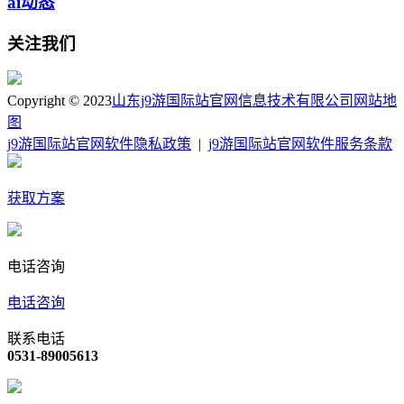
ai动态
关注我们
Copyright © 2023
山东j9游国际站官网信息技术有限公司
网站地
图
j9游国际站官网软件隐私政策
|
j9游国际站官网软件服务条款
获取方案
电话咨询
电话咨询
联系电话
0531-89005613