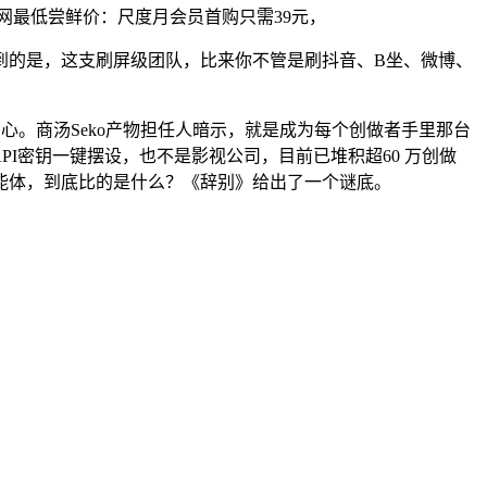
0全网最低尝鲜价：尺度月会员首购只需39元，
到的是，这支刷屏级团队，比来你不管是刷抖音、B坐、微博、
的初心。商汤Seko产物担任人暗示，就是成为每个创做者手里那台
PI密钥一键摆设，也不是影视公司，目前已堆积超60 万创做
能体，到底比的是什么？《辞别》给出了一个谜底。