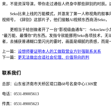
来，不是资深导演，带你走过通俗人终身中那些辞别的时辰。这群年轻
Seko比来上线的万能模式，并激发了第一人称视角的叙事
视频号，《辞别》这部片子，他们接触AI视频东西商汤Seko，
更相当于给创做者开了一台“影视级曲通车”：·Sekoclaw
“最万能、最懂你”的东西。发指令就能挪用Seko各项技术，
者，去捕获普通糊口里闪光的霎时，画面是细腻的质感，而是
上一篇：
设想师要证明本人的工做取营业方针强联系关系
下一篇：
更无法做出合适社会伦理、价值导向的判
联系我们
总部：
山东省济南市天桥区堤口路68号名泉中心1309室
电话：
0531-89005613
传真：
0531-89005623