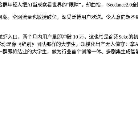
人把AI当成察看世界的“眼睛”，却曲指，·Seedance2.
风潮。全网流量也敏捷破亿，深受泛博用户欢送。令人意向想不
小龙虾入口，两个月内用户量即冲破 10 万，这也恰是商汤Seko
无论你是像《辞别》团队那样的大学生，规模化出产无人值守：拿A
一群即将结业的大学生，做为行业首个创编一体、多剧集生成智