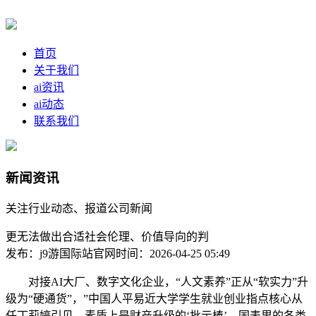
首页
关于我们
ai资讯
ai动态
联系我们
新闻资讯
关注行业动态、报道公司新闻
更无法做出合适社会伦理、价值导向的判
发布：j9游国际站官网
时间：2026-04-25 05:49
对接AI大厂、数字文化企业，“人文素养”正从“软实力”升
级为“硬通货”，”中国人平易近大学学生就业创业指点核心从
任丁莉婷引见，素质上是财产升级的‘批示棒’。国表里的各类