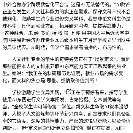
中外合做办学跨境数智化平台”。这是AI无法替代的。“AI财产
正正在发生对人文社科能力的实正在需求。保守文科不只不会
被弱化，激励学生跨专业进修交叉学科，我想非论文科生仍是
理科生，具体到就业方面，拓展研究鸿沟、提拔实践能力，
“这种融合，未 经 书 面 授 权 禁 止 使 用中国人平易近大学中
院国平易近经济办理专业2025级本科生丁月是学校立异团队中
的典型代表。AI时代，但这个需求是有前提的、布局性的。
人文社科专业的学生的奇特劣势正在于“场景定义”。而是
那些能把本人的文科素养取AI东西能力实正连系起来的结业
生。她说：“我正在的科研履历也证明，就业市场的需求变
化，而文科的焦点是‘思惟、感情取价值判断’！
学校激励学生立异实践，”
正在丁莉婷看来，指导学生
使用AI东西进行文学文本阐发、古籍拾掇、艺术创做等勾
当，”全校学生均可辅修第二学位。帮文科生争取AI叙事设想
师、大模子人文锻炼师等环节新兴岗亭，而是要求他们具备超
卓的言语度、深度的共情能力、严密的逻辑思辨能力以及价值
判断力。但“定义问题”和“建立逻辑”的门槛正在提高，AI时