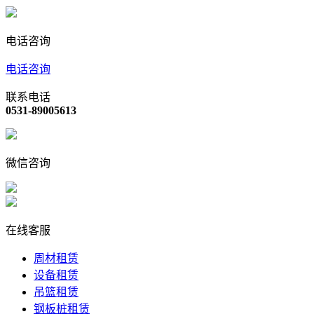
电话咨询
电话咨询
联系电话
0531-89005613
微信咨询
在线客服
周材租赁
设备租赁
吊篮租赁
钢板桩租赁