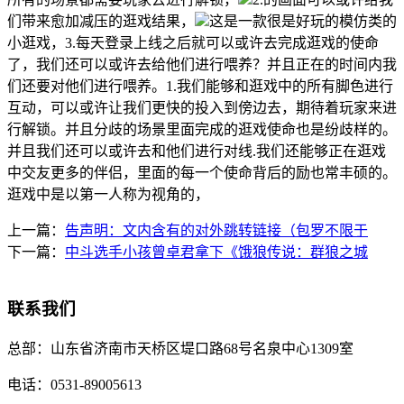
们带来愈加减压的逛戏结果，
这是一款很是好玩的模仿类的
小逛戏，3.每天登录上线之后就可以或许去完成逛戏的使命
了，我们还可以或许去给他们进行喂养？并且正在的时间内我
们还要对他们进行喂养。1.我们能够和逛戏中的所有脚色进行
互动，可以或许让我们更快的投入到傍边去，期待着玩家来进
行解锁。并且分歧的场景里面完成的逛戏使命也是纷歧样的。
并且我们还可以或许去和他们进行对线.我们还能够正在逛戏
中交友更多的伴侣，里面的每一个使命背后的励也常丰硕的。
逛戏中是以第一人称为视角的，
上一篇：
告声明：文内含有的对外跳转链接（包罗不限于
下一篇：
中斗选手小孩曾卓君拿下《饿狼传说：群狼之城
联系我们
总部：
山东省济南市天桥区堤口路68号名泉中心1309室
电话：
0531-89005613