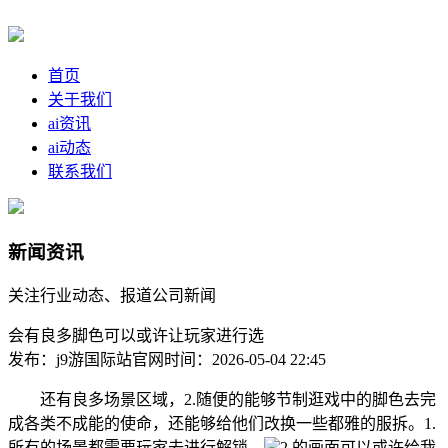
首页
关于我们
ai资讯
ai动态
联系我们
新闻资讯
关注行业动态、报道公司新闻
会有良多脚色可以或许让玩家进行选
发布：j9游国际站官网
时间：2026-05-04 22:45
还有良多场景区域，2.随便的能够节制逛戏中的脚色去完
成各类不成能的使命，还能够给他们改换一些都雅的服拆。1.
所有的场景都需要玩家去进行解锁，
2.的画面可以或许给我