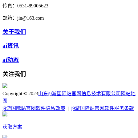
传真：
0531-89005623
邮箱：
jin@163.com
关于我们
ai资讯
ai动态
关注我们
Copyright © 2023
山东j9游国际站官网信息技术有限公司
网站地
图
j9游国际站官网软件隐私政策
|
j9游国际站官网软件服务条款
获取方案